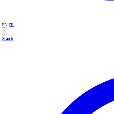
EN
FR
Search