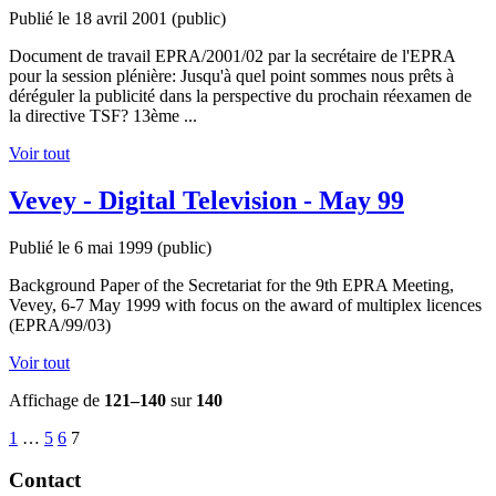
Publié le 18 avril 2001
(public)
Document de travail EPRA/2001/02 par la secrétaire de l'EPRA
pour la session plénière: Jusqu'à quel point sommes nous prêts à
déréguler la publicité dans la perspective du prochain réexamen de
la directive TSF? 13ème ...
Voir tout
Vevey - Digital Television - May 99
Publié le 6 mai 1999
(public)
Background Paper of the Secretariat for the 9th EPRA Meeting,
Vevey, 6-7 May 1999 with focus on the award of multiplex licences
(EPRA/99/03)
Voir tout
Affichage de
121–140
sur
140
1
…
5
6
7
Contact